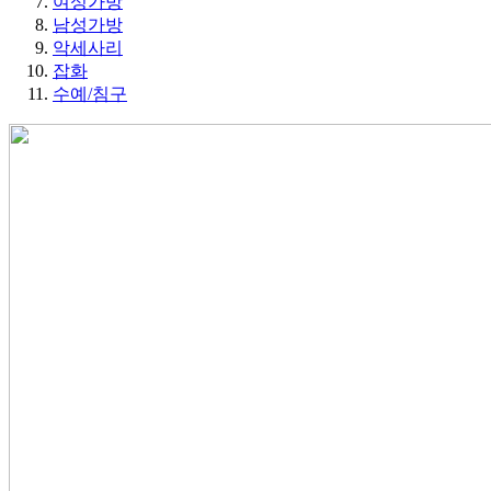
여성가방
남성가방
악세사리
잡화
수예/침구