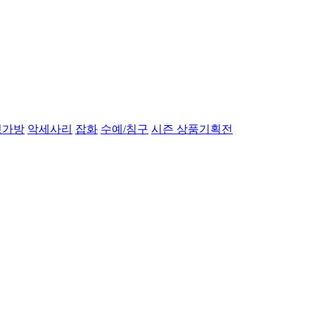
성가방
악세사리
잡화
수예/침구
시즌 상품기획전